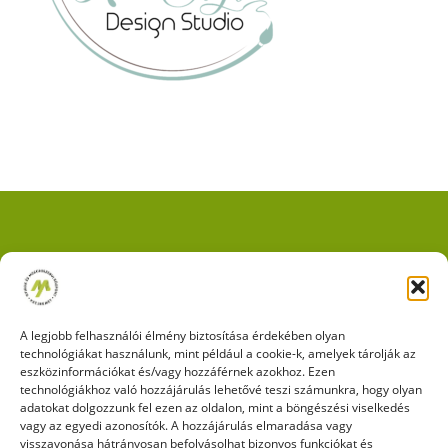
Impresszum
|
Adatkezelési tájékoztató
|
Cookie kezelési
szabályzat
A legjobb felhasználói élmény biztosítása érdekében olyan
technológiákat használunk, mint például a cookie-k, amelyek tárolják az
eszközinformációkat és/vagy hozzáférnek azokhoz. Ezen
technológiákhoz való hozzájárulás lehetővé teszi számunkra, hogy olyan
adatokat dolgozzunk fel ezen az oldalon, mint a böngészési viselkedés
vagy az egyedi azonosítók. A hozzájárulás elmaradása vagy
KÖVESSEN MINKET A FACEBOOKON IS!
visszavonása hátrányosan befolyásolhat bizonyos funkciókat és