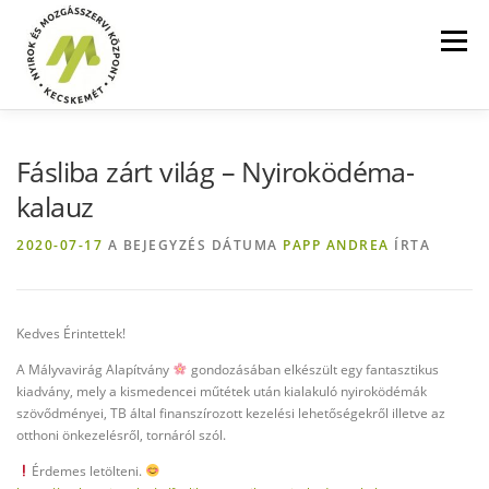
Tovább
a
Menü
tartalomhoz
FŐOLDAL
SZOLGÁLTATÁSOK
ÁRAK
Fásliba zárt világ – Nyiroködéma-
kalauz
BLOG
GALÉRIA
KAPCSOLAT
2020-07-17
A BEJEGYZÉS DÁTUMA
PAPP ANDREA
ÍRTA
MÉDIA MEGJELENÉSEK
INGYEN LETÖLTHETŐ
Kedves Érintettek!
A Mályvavirág Alapítvány
gondozásában elkészült egy fantasztikus
kiadvány, mely a kismedencei műtétek után kialakuló nyiroködémák
HÍRCSATORNÁK
szövődményei, TB által finanszírozott kezelési lehetőségekről illetve az
otthoni önkezelésről, tornáról szól.
Érdemes letölteni.