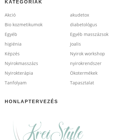
KATEGÓRIÁK
Akció
akudetox
Bio kozmetikumok
diabetológus
Egyéb
Egyéb masszázsok
higiénia
Joalis
Képzés
Nyirok workshop
Nyirokmasszázs
nyirokrendszer
Nyirokterápia
Ökotermékek
Tanfolyam
Tapasztalat
HONLAPTERVEZÉS