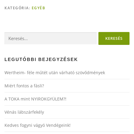
KATEGÓRIA:
EGYÉB
Keresés:
LEGUTÓBBI BEJEGYZÉSEK
Wertheim- féle műtét után várható szövődmények
Miért fontos a fásli?
A TOKA mint NYIROKGYÜLEM?!
Vénás lábszárfekély
Kedves fogyni vágyó Vendégeink!