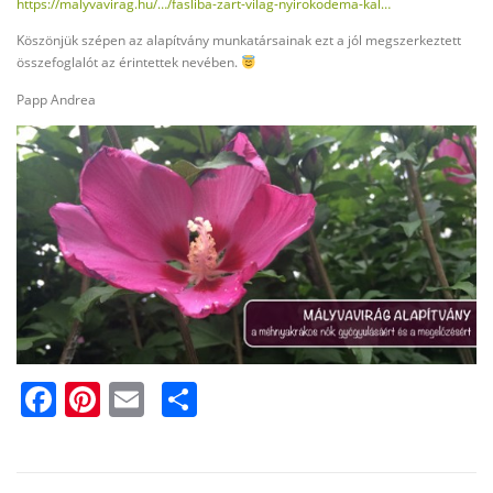
https://malyvavirag.hu/…/fasliba-zart-vilag-nyirokodema-kal…
Köszönjük szépen az alapítvány munkatársainak ezt a jól megszerkeztett
összefoglalót az érintettek nevében.
Papp Andrea
Facebook
Pinterest
Email
Ossza
meg