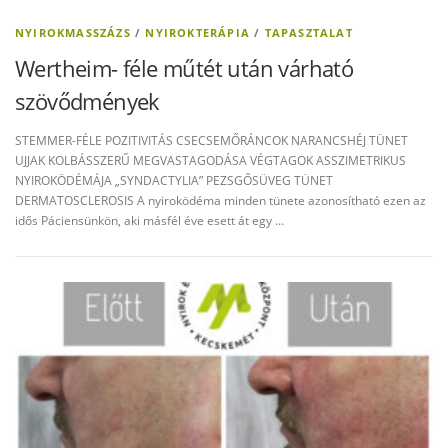
NYIROKMASSZÁZS
/
NYIROKTERÁPIA
/
TAPASZTALAT
Wertheim- féle műtét után várható
szövődmények
STEMMER-FÉLE POZITIVITÁS CSECSEMŐRÁNCOK NARANCSHÉJ TÜNET
UJJAK KOLBÁSSZERŰ MEGVASTAGODÁSA VÉGTAGOK ASSZIMETRIKUS
NYIROKÖDÉMÁJA „SYNDACTYLIA” PEZSGŐSÜVEG TÜNET
DERMATOSCLEROSIS A nyiroködéma minden tünete azonosítható ezen az
idős Páciensünkön, aki másfél éve esett át egy …