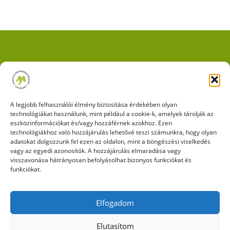
Impresszum
|
Adatkezelési tájékoztató
|
Cookie kezelési
szabályzat
A legjobb felhasználói élmény biztosítása érdekében olyan
technológiákat használunk, mint például a cookie-k, amelyek tárolják az
eszközinformációkat és/vagy hozzáférnek azokhoz. Ezen
technológiákhoz való hozzájárulás lehetővé teszi számunkra, hogy olyan
adatokat dolgozzunk fel ezen az oldalon, mint a böngészési viselkedés
vagy az egyedi azonosítók. A hozzájárulás elmaradása vagy
KÖVESSEN MINKET A FACEBOOKON IS!
visszavonása hátrányosan befolyásolhat bizonyos funkciókat és
funkciókat.
Elfogadom
Elutasítom