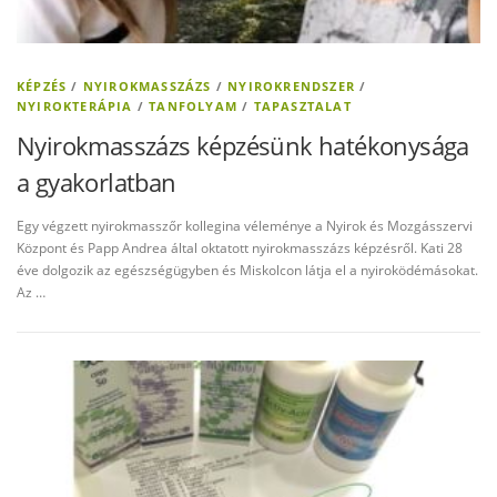
KÉPZÉS
/
NYIROKMASSZÁZS
/
NYIROKRENDSZER
/
NYIROKTERÁPIA
/
TANFOLYAM
/
TAPASZTALAT
Nyirokmasszázs képzésünk hatékonysága
a gyakorlatban
Egy végzett nyirokmasszőr kollegina véleménye a Nyirok és Mozgásszervi
Központ és Papp Andrea által oktatott nyirokmasszázs képzésről. Kati 28
éve dolgozik az egészségügyben és Miskolcon látja el a nyiroködémásokat.
Az …