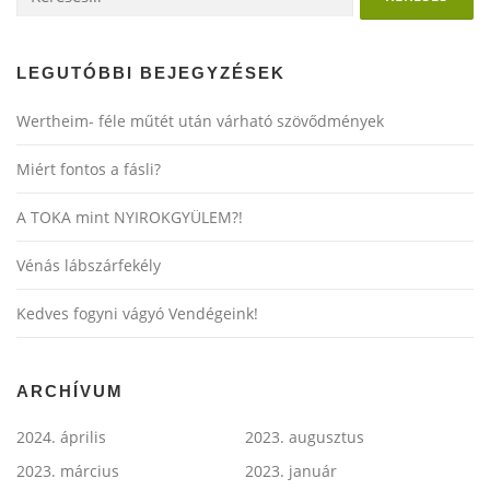
é
s
n
LEGUTÓBBI BEJEGYZÉSEK
a
Wertheim- féle műtét után várható szövődmények
v
i
Miért fontos a fásli?
g
á
A TOKA mint NYIROKGYÜLEM?!
c
Vénás lábszárfekély
i
ó
Kedves fogyni vágyó Vendégeink!
ARCHÍVUM
2024. április
2023. augusztus
2023. március
2023. január