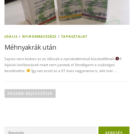
JOALIS
/
NYIROKMASSZÁZS
/
TAPASZTALAT
Méhnyakrák után
Sajnos nem kedvez ez az időszak a nyiroködémával küszködőknek.
A
kijárási korlátozások miatt nem jutottak el Vendégeim a szükséges
kezelésekre.
Így van ezzel az a 61 éves nagymama is, akit már …
B
e
RÉGEBBI BEJEGYZÉSEK
j
e
g
y
Keresés:
z