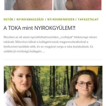
EGYÉB
/
NYIROKMASSZÁZS
/
NYIROKRENDSZER
/
TAPASZTALAT
A TOKA mint NYIROKGYÜLEM?!
Részben az áll alatti nyirokfelhalmozódást „csúfoljuk” hétköznapi néven
tokának. Másrészt idővel a kollagénrostok megereszkedésével a
kötőszövet lazábbá válik, és ez magával vonja a toka kialakulását. Ez
utóbbit jó minőségű kollagén, …