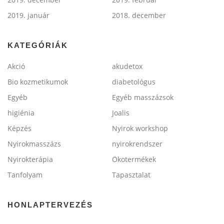
2019. január
2018. december
KATEGÓRIÁK
Akció
akudetox
Bio kozmetikumok
diabetológus
Egyéb
Egyéb masszázsok
higiénia
Joalis
Képzés
Nyirok workshop
Nyirokmasszázs
nyirokrendszer
Nyirokterápia
Ökotermékek
Tanfolyam
Tapasztalat
HONLAPTERVEZÉS