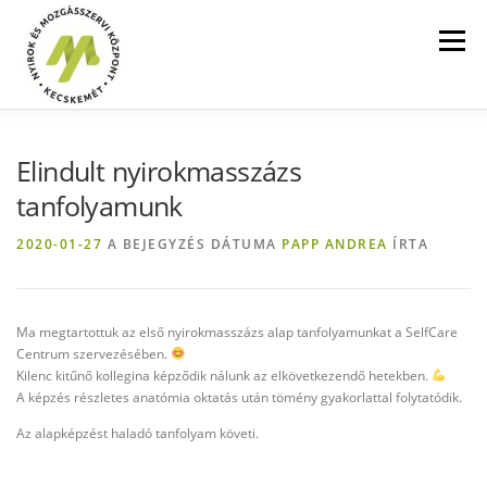
Tovább
a
Menü
tartalomhoz
FŐOLDAL
SZOLGÁLTATÁSOK
ÁRAK
Elindult nyirokmasszázs
tanfolyamunk
BLOG
GALÉRIA
KAPCSOLAT
2020-01-27
A BEJEGYZÉS DÁTUMA
PAPP ANDREA
ÍRTA
MÉDIA MEGJELENÉSEK
INGYEN LETÖLTHETŐ
Ma megtartottuk az első nyirokmasszázs alap tanfolyamunkat a SelfCare
Centrum szervezésében.
Kilenc kitűnő kollegina képződik nálunk az elkövetkezendő hetekben.
HÍRCSATORNÁK
A képzés részletes anatómia oktatás után tömény gyakorlattal folytatódik.
Az alapképzést haladó tanfolyam követi.