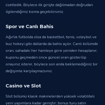
özetledik. Böylece ilk girişte dağılmadan doğrudan
ilgilendiğiniz kısma geçebilirsiniz.
Spor ve Canlı Bahis
Ağırlık futbolda olsa da basketbol, tenis, voleybol ve
buz hokeyi gibi dallarda da bahis açılır. Canlı bölümde
oran, sahadaki her hamleye göre yeniden hesaplanır;
kuponu geçmeden önce güncel oran gösterilip
onayınız istenir, böylece son anda beklemediğiniz bir
değişimle karşılaşmazsınız.
Casino ve Slot
Slot bölümü klasik makinelerden yüksek volatiliteli
yeni yapımlara kadar geniştir; bonus turu satın