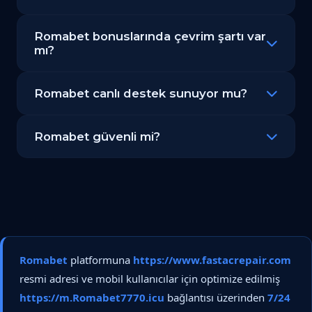
Adres değişirse yalnızca kısayolu güncellemeniz
yeterlidir; hesabınıza dokunulmaz.
Papara, banka havalesi, e-cüzdan ve kripto para
Romabet bonuslarında çevrim şartı var
(USDT, BTC, ETH) kullanılabilir. Yatırımda alt sınır
mı?
çoğu kanalda 50 TL'den başlar, çekimde ise
genellikle 100 TL'dir; üst sınırlar kanala göre
Spor ve casino hoş geldin bonuslarında çevrim şartı
Romabet canlı destek sunuyor mu?
değişir.
bulunur; kayıp iadesi ve oran artışı gibi kampanyalar
genelde çevrimsizdir. Bonus almak zorunlu değildir,
Evet, canlı sohbet gün boyu açıktır ve genelde kısa
isterseniz düz bakiyeyle de oynayabilirsiniz.
Romabet güvenli mi?
sürede bir temsilciye bağlanırsınız. Yoğun maç
saatlerinde süre biraz uzayabilir. Belge iletmek
Oturum trafiği SSL ile şifrelenir ve oyunlar
veya resmi bir talep açmak için e-posta kanalı daha
sertifikalı altyapıda çalışır. Güvenliği artırmak için iki
uygundur.
adımlı doğrulamayı açın, buraya özel bir şifre
kullanın ve girişi yalnızca teyit ettiğiniz adresten
yapın.
Romabet
platformuna
https://www.fastacrepair.com
resmi adresi ve mobil kullanıcılar için optimize edilmiş
https://m.Romabet7770.icu
bağlantısı üzerinden
7/24