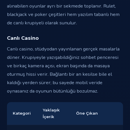
alınabilen oyunlar ayrı bir sekmede toplanır. Rulet,
blackjack ve poker çeşitleri hem yazılım tabanlı hem
de canlı krupiyeli olarak sunulur.
Canlı Casino
Canlı casino, stüdyodan yayınlanan gerçek masalarla
döner. Krupiyeyle yazışabildiğiniz sohbet penceresi
ve birkaç kamera açısı, ekran başında da masaya
oturmuş hissi verir. Bağlantı bir an kesilse bile el
kaldığı yerden sürer; bu sayede mobil veride
oynasanız da oyunun bütünlüğü bozulmaz.
Yaklaşık
Kategori
Öne Çıkan
İçerik