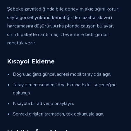
Şebeke zayıfladığında bile deneyim akıcılığını korur;
sayfa görsel yükünü kendiliğinden azaltarak veri
harcamasını düşürür. Arka planda çalışan bu ayar,
sınırlı paketle canlı maç izleyenlere belirgin bir
rahatlık verir.
Kısayol Ekleme
Doğruladığınız güncel adresi mobil tarayıcıda açın.
Tarayıcı menüsünden "Ana Ekrana Ekle" seçeneğine
dokunun.
Kısayola bir ad verip onaylayın.
Sonraki girişleri aramadan, tek dokunuşla açın.