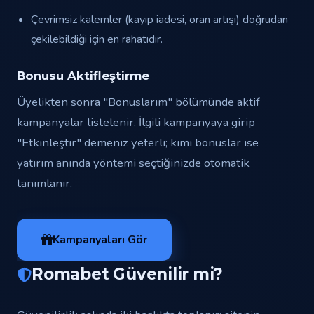
Çevrimsiz kalemler (kayıp iadesi, oran artışı) doğrudan
çekilebildiği için en rahatıdır.
Bonusu Aktifleştirme
Üyelikten sonra "Bonuslarım" bölümünde aktif
kampanyalar listelenir. İlgili kampanyaya girip
"Etkinleştir" demeniz yeterli; kimi bonuslar ise
yatırım anında yöntemi seçtiğinizde otomatik
tanımlanır.
Kampanyaları Gör
Romabet Güvenilir mi?