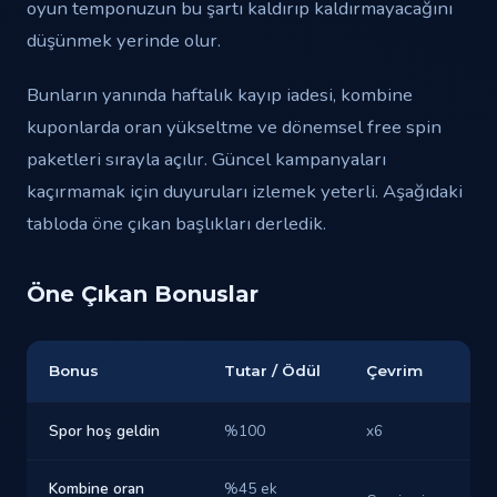
oyun temponuzun bu şartı kaldırıp kaldırmayacağını
düşünmek yerinde olur.
Bunların yanında haftalık kayıp iadesi, kombine
kuponlarda oran yükseltme ve dönemsel free spin
paketleri sırayla açılır. Güncel kampanyaları
kaçırmamak için duyuruları izlemek yeterli. Aşağıdaki
tabloda öne çıkan başlıkları derledik.
Öne Çıkan Bonuslar
Bonus
Tutar / Ödül
Çevrim
Spor hoş geldin
%100
x6
Kombine oran
%45 ek