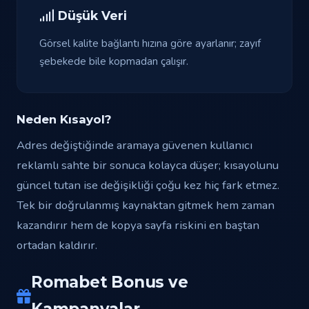
Düşük Veri
Görsel kalite bağlantı hızına göre ayarlanır; zayıf
şebekede bile kopmadan çalışır.
Neden Kısayol?
Adres değiştiğinde aramaya güvenen kullanıcı
reklamlı sahte bir sonuca kolayca düşer; kısayolunu
güncel tutan ise değişikliği çoğu kez hiç fark etmez.
Tek bir doğrulanmış kaynaktan gitmek hem zaman
kazandırır hem de kopya sayfa riskini en baştan
ortadan kaldırır.
Romabet Bonus ve