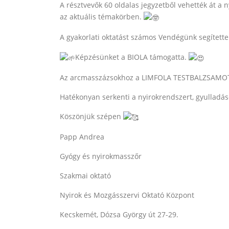
A résztvevők 60 oldalas jegyzetből vehették át a
n
az aktuális témakörben.
A gyakorlati oktatást számos Vendégünk segítette
Képzésünket a BIOLA támogatta.
Az arcmasszázsokhoz a LIMFOLA TESTBALZSAMOT h
Hatékonyan serkenti a nyirokrendszert, gyulladás
Köszönjük szépen
Papp Andrea
Gyógy és nyirokmasszőr
Szakmai oktató
Nyirok és Mozgásszervi Oktató Központ
Kecskemét, Dózsa György út 27-29.