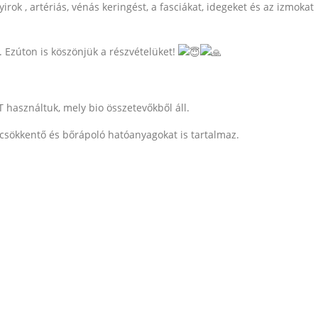
yirok , artériás, vénás keringést, a fasciákat, idegeket és az izmokat
. Ezúton is köszönjük a részvételüket!
asználtuk, mely bio összetevőkből áll.
csökkentő és bőrápoló hatóanyagokat is tartalmaz.