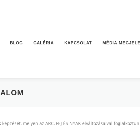
BLOG
GALÉRIA
KAPCSOLAT
MÉDIA MEGJEL
KALOM
zését, melyen az ARC, FEJ ÉS NYAK elváltozásaival foglalkoztun