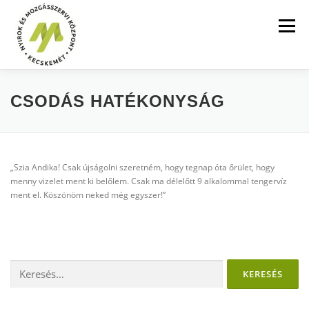
Tovább
a
Menü
tartalomhoz
FŐOLDAL
SZOLGÁLTATÁSOK
ÁRAK
CSODÁS HATÉKONYSÁG
BLOG
GALÉRIA
KAPCSOLAT
„Szia Andika! Csak újságolni szeretném, hogy tegnap óta őrület, hogy
menny vizelet ment ki belőlem. Csak ma délelőtt 9 alkalommal tengervíz
ment el. Köszönöm neked még egyszer!”
MÉDIA MEGJELENÉSEK
INGYEN LETÖLTHETŐ
HÍRCSATORNÁK
Keresés: