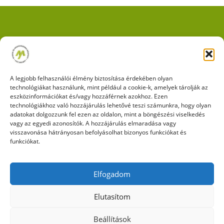
Impresszum
|
Adatkezelési tájékoztató
|
Cookie kezelési
szabályzat
A legjobb felhasználói élmény biztosítása érdekében olyan
technológiákat használunk, mint például a cookie-k, amelyek tárolják az
eszközinformációkat és/vagy hozzáférnek azokhoz. Ezen
technológiákhoz való hozzájárulás lehetővé teszi számunkra, hogy olyan
adatokat dolgozzunk fel ezen az oldalon, mint a böngészési viselkedés
vagy az egyedi azonosítók. A hozzájárulás elmaradása vagy
KÖVESSEN MINKET A FACEBOOKON IS!
visszavonása hátrányosan befolyásolhat bizonyos funkciókat és
funkciókat.
Elfogadom
Elutasítom
Beállítások